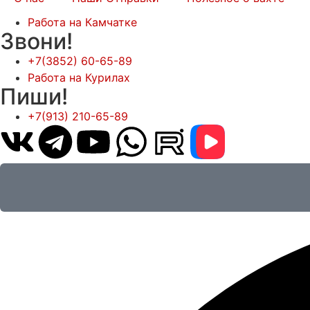
Работа на Камчатке
Звони!
+7(3852) 60-65-89
Работа на Курилах
Пиши!
+7(913) 210-65-89