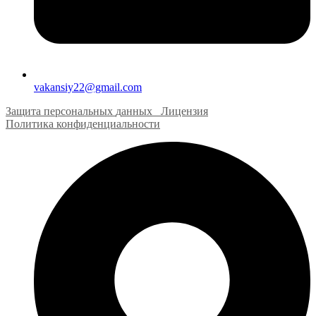
vakansiy22@gmail.com
Защита персональных
д
анных
Лицензия
Политика конфиденциальности