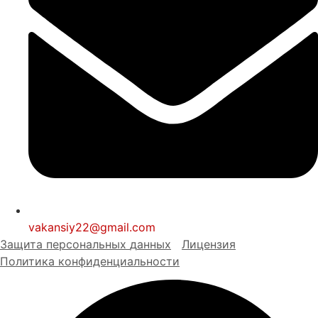
vakansiy22@gmail.com
Защита персональных
д
анных
Лицензия
Политика конфиденциальности