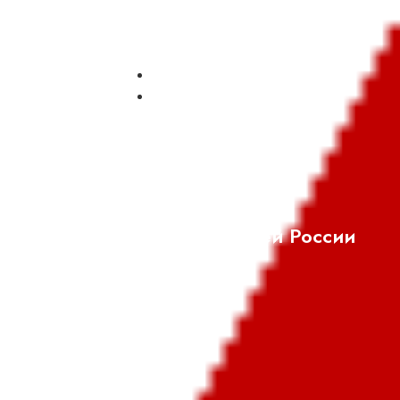
г. Барнаул ул. 1905 года, д. 25, оф.
42
+7(3852) 60-65-89
+7(913) 210-65-89
Работаем по всей России