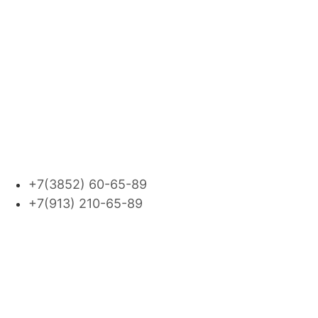
кадровый оператор
22
ВАКАНСИЯ
Мы умеем работать с
людьми!
г. Барнаул ул. 1905
года, д. 25, оф. 42
+7(3852) 60-65-89
+7(913) 210-65-89
Работаем по всей
России