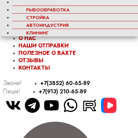
О нас
Наши Отправки
РЫБООБРАБОТКА
Полезное о вахте
СТРОЙКА
Отзывы
АВТОИНДУСТРИЯ
Контакты
КЛИНИНГ
О НАС
НАШИ ОТПРАВКИ
ПОЛЕЗНОЕ О ВАХТЕ
ОТЗЫВЫ
КОНТАКТЫ
Звони!
+7(3852) 60-65-89
Пиши!
+7(913) 210-65-89