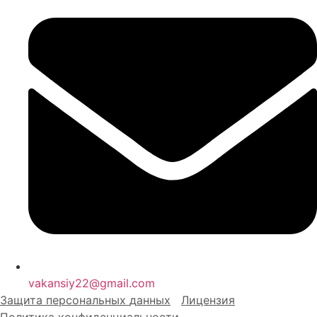
vakansiy22@gmail.com
Защита персональных
д
анных
Лицензия