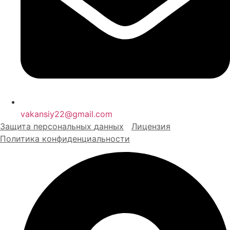
vakansiy22@gmail.com
Защита персональных
д
анных
Лицензия
Политика конфиденциальности