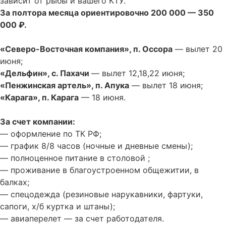
зависит от рыбы и вашего КТУ.
За полтора месяца ориентировочно 200 000 — 350
000 ₽.
«Северо-Восточная компания», п. Оссора
— вылет 20
июня;
«Дельфин», с. Пахачи
— вылет 12,18,22 июня;
«Пенжинская артель», п. Апука
— вылет 18 июня;
«Карага», п. Карага
— 18 июня.
За счет компании:
— оформление по ТК РФ;
— график 8/8 часов (ночные и дневные смены);
— полноценное питание в столовой ;
— проживание в благоустроенном общежитии, в
балках;
— спецодежда (резиновые нарукавники, фартуки,
сапоги, х/б куртка и штаны);
— авиаперелет — за счет работодателя.