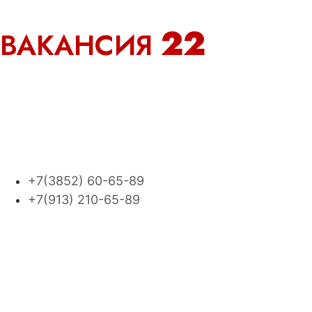
кадровый оператор
22
ВАКАНСИЯ
Мы умеем работать с
людьми!
г. Барнаул ул. 1905
года, д. 25, оф. 42
+7(3852) 60-65-89
+7(913) 210-65-89
Работаем по всей
России