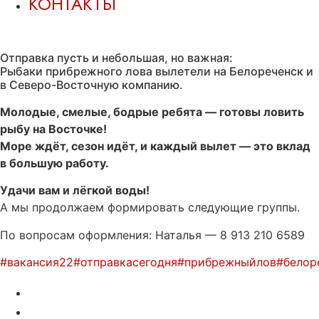
КОНТАКТЫ
Сегодня снова в путь!
Отправка пусть и небольшая, но важная:
Рыбаки прибрежного лова вылетели на Белореченск и
в Северо-Восточную компанию.
Молодые, смелые, бодрые ребята — готовы ловить
рыбу на Восточке!
Море ждёт, сезон идёт, и каждый вылет — это вклад
в большую работу.
Удачи вам и лёгкой воды!
А мы продолжаем формировать следующие группы.
По вопросам оформления: Наталья — 8 913 210 6589
#вакансия22
#отправкасегодня
#прибрежныйлов
#белор
Рыбообработка