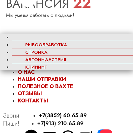
22
ВАКАНСИЯ
Мы умеем работать с людьми!
О нас
Наши Отправки
РЫБООБРАБОТКА
Полезное о вахте
СТРОЙКА
Отзывы
АВТОИНДУСТРИЯ
Контакты
КЛИНИНГ
О НАС
НАШИ ОТПРАВКИ
ПОЛЕЗНОЕ О ВАХТЕ
ОТЗЫВЫ
КОНТАКТЫ
Звони!
+7(3852) 60-65-89
Пиши!
+7(913) 210-65-89