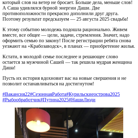
который слов на ветер не бросает. Больше дела, меньше слов!
А Саша удивлялся бурной энергии Даши. Две
противоположности прекрасно дополнили друг друга.
Поэтому результат предсказуем — 25 августа 2025 свадьба!
К этому событию молодежь подошла рационально. Живем
вместе, все общее — цели, задачи, стремления. Значит, надо
оформить семью по закону! После регистрации ребята снова
уезжают на «Крабозаводск», в планах — приобретение жилья.
Кстати, в молодой семье последнее и решающее слово
остается за мужчиной Сашей — так решила мудрая женщина
Даша!
Пусть их история вдохновит вас на новые свершения и не
позволит останавливаться на достигнутом!
#Вакансия22
#СезоннаяРабота
#Курильскиеострова2025
#Рыбообработчик
#Путина2025
#НашиЛюди