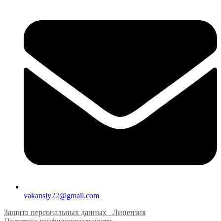
vakansiy22@gmail.com
Защита персональных
д
анных
Лицензия