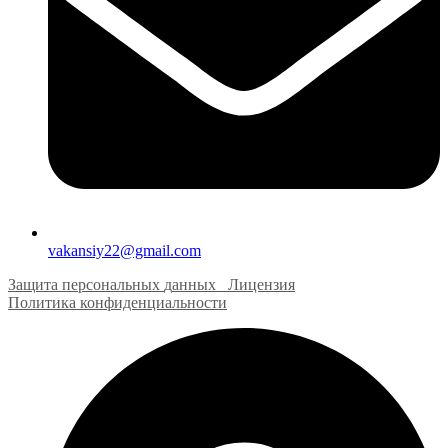
vakansiy22@gmail.com
Защита персональных
д
анных
Лицензия
Политика конфиденциальности