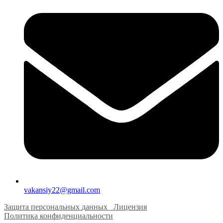
vakansiy22@gmail.com
Защита персональных
д
анных
Лицензия
Политика конфиденциальности