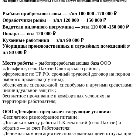
На период масштабной путины с мая по август приглашаются к сотрудничеству:
Рыбаки прибрежного лова —
з/пл 100 000 -170 000 ₽
Обработчики рыбы — з/пл 120 000 — 150 000 ₽
Водители вилочного погрузчика — з/пл 110 000 -150 000
₽
Повара — з/пл 120 000 ₽
Кухонные работники — з/пл 90 000 ₽
Уборщицы производственных и служебных помещений
з/
пл 80 000 ₽
Место работы
– рыбоперерабатывающая база ООО
«Дельфин», село Пахачи Олюторского района;
оформление по ТР РФ, срочный трудовой договор на период
рыбного промысла (путины);
обеспечение спецодеждой, спецобувью и другими средствами
индивидуальной защиты;
бесплатное проживание в комфортных условиях на
территории работодателя;
ООО «Дельфин» предлагает следующие условия:
-Бесплатное разнообразное питание;
-Доставка к месту работы П-Камчатский (село Пахачи) и
обратно — за счет Работодателя;
-Денежная компенсация неиспользованных дней отпуска при