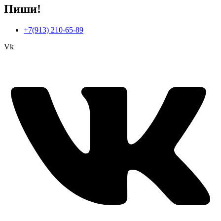
Пиши!
+7(913) 210-65-89
Vk